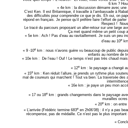
6 km ? Hou 
« 4e km : la discussion démarre avec une 
C’est Ken. Il est Britannique, il travaille à l’ambassade à Rab
des difficultés pour comprendre ce que je dis. Eh oui, on pap
répond en français. Je pense qu’il préfère faire l’effort de parler
Respect ! Nous 
Le tracé du parcours proposant un aller-retour sur une large ave
Ça met quand même un petit coup au 
« 5e km : Ach ! Pas d’eau au ravitaillement. Je suis un peu inqu
e
d’eau au 10
km,
e
« 9 -10
km : nous n’avons guère vu beaucoup de public depuis 
enfants au nombre de tr
« 10e km : De l’eau ! Ouf ! Le temps n’est pas très chaud mais 
e
« 12
km : le paysage a changé a
e
« 15
km : Ken réduit l’allure, je prends un rythme plus soutenu 
mal de coureurs qui marchent ! Tout va bien. La traversée des ar
intermittence
« 16e km : je paye un peu mon accélé
e
« 17 ou 18
km : grands changements dans le paysage avec de
murailles ocre
e
« 20
km : on entre d
e
« L’arrivée (Frédéric termine 683
en 2h06’08) : il n’y a pas bea
récompense, pas de médaille. Ce n’est pas le plus important
« Concl