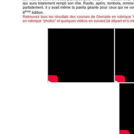
qui aura totalement rempli son rôle. Ravito, apéro, tombola, rem
parfaitement. Il y avait même la paella géante pour ceux qui ne voul
ème
8
édition.
Retrouvez tous les résultats des courses de Grenade en rubrique "r
en rubrique "photos" et quelques vidéos en suivant.(le départ et ls 