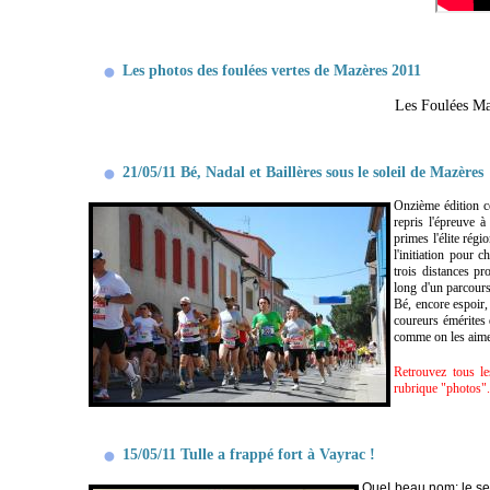
Les photos des foulées vertes de Mazères 2011
Les Foulées Ma
21/05/11 Bé, Nadal et Baillères sous le soleil de Mazères
Onzième édition c
repris l'épreuve 
primes l'élite régi
l'initiation pour 
trois distances p
long d'un parcours
Bé, encore espoir,
coureurs émérites 
comme on les aim
Retrouvez tous le
rubrique "photos"
15/05/11 Tulle a frappé fort à Vayrac !
QueI beau nom: le se