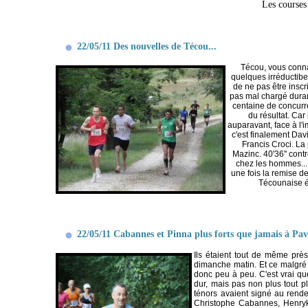
Les courses
22/05/11 Des nouvelles de Técou...
Técou, vous conna
quelques irréductibe
de ne pas être inscri
pas mal chargé duran
centaine de concurre
du résultat. Ca
auparavant, face à l'
c'est finalement Dav
Francis Croci. La
Mazinc. 40'36'' cont
chez les hommes... 
une fois la remise de
Técounaise ét
22/05/11 Cabannes et Pinna plus forts que jamais à Pav
Ils étaient tout de même pr
dimanche matin. Et ce malgré 
donc peu à peu. C'est vrai qu
dur, mais pas non plus tout pl
ténors avaient signé au rendez
Christophe Cabannes, Henryk 