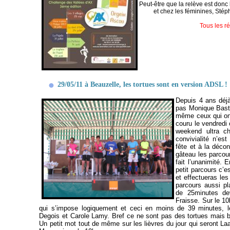
Peut-être que la relève est donc bi
et chez les féminines, Sté
Tous les ré
29/05/11 à Beauzelle, les tortues sont en version ADSL !
Depuis 4 ans déj
pas Monique Basty 
même ceux qui ont
couru le vendredi 
weekend ultra ch
convivialité n’es
fête et à la décon
gâteau les parcou
fait l’unanimité.
En
petit parcours c’e
et effectueras le
pa
rcours aussi pl
de 25minutes de
Fraisse. Sur le 1
qui s’impose logiquement et ceci en moins de 39 minutes, 
Degois et Carole Lamy. Bref ce ne sont pas des tortues mais 
Un petit mot tout de même sur les lièvres du jour qui seront La