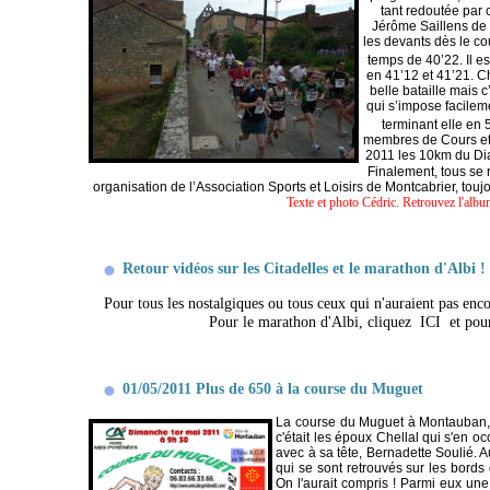
tant redoutée par c
Jérôme Saillens de 
les devants dès le co
temps de 40’22. Il e
en 41’12 et 41’21. C
belle bataille mais 
qui s’impose facilem
terminant elle en 
membres de Cours et 
2011 les 10km du Dia
Finalement, tous se r
organisation de l’Association Sports et Loisirs de Montcabrier, touj
Texte et photo Cédric. Retrouvez l'alb
Retour vidéos sur les Citadelles et le marathon d'Albi !
Pour tous les nostalgiques ou tous ceux qui n'auraient pas enco
Pour le marathon d'Albi, cliquez
ICI
et pou
01/05/2011 Plus de 650 à la course du Muguet
La course du Muguet à Montauban, c'e
c'était les époux Chellal qui s'en 
avec à sa tête, Bernadette Soulié. 
qui se sont retrouvés sur les bords
On l'aurait compris ! Parmi eux un