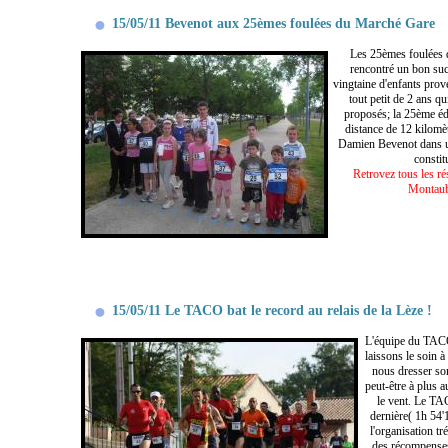
15/05/11 Bevenot aux 25èmes foulées du Marché Gare
Les 25èmes foulées 
rencontré un bon suc
vingtaine d'enfants prove
tout petit de 2 ans qu
proposés; la 25ème éd
distance de 12 kilomè
Damien Bevenot dans u
constit
Retrovez tous les r
Montaub
15/05/11 Le TACO bat le record au relais de la Lèze !
L'équipe du TACO 
laissons le soin à
nous dresser son
peut-être à plus 
le vent. Le TA
dernière( 1h 54'
l'organisation t
des récompenses