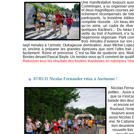
Une manifestation toujours aussi
Comminges, a su organiser une 
et deux magnifiques courses péde
richement récompensés de lots e
participants, la troisième édit
complète réussite…
Un beau dim
qu’on aime, un cadre de rêve 
quelques tracteurs… Du beau 
veille du trail d’Aurimont, n’a
hégémonie régionale. Parti com
trois minutes d’avance sur son 
sept minutes à l’arrivée. Outrageuse domination. Jean Michel Lopez
et, encline à préparer les grandes épreuves que sont l’ultra trail
facilement. Reine et princesse. C’est sa fille de quatorze ans, Ma
Bordes devant Pascal Bayle.
Un rendez-vous qu’il convient de quali
Retrouver tous les résultats des foulées Inardaises en rubriques "résu
07/05/11 Nicolas Fernandez relax à Aurimont !
Nicolas Fernan
petites... Aussi
que ce n'est pa
balade des deux 
et encore en
Rouhaut, l'empo
toujours aussi
aussi Nicolas De
vrai. Ni Cabane
bon deuxième 
nouvelle fois