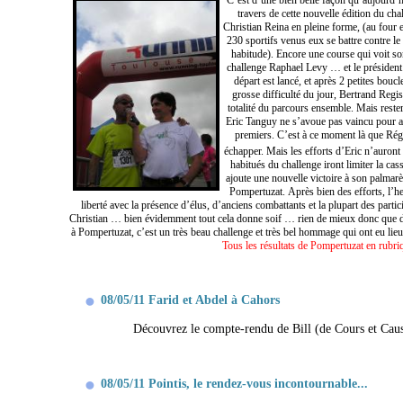
C’est d’une bien belle façon qu’aujourd’
travers de cette nouvelle édition du cha
Christian Reina en pleine forme, (au four e
230 sportifs venus eux se battre contre le
habitude). Encore une course qui voit son
challenge Raphael Levy … et le présiden
départ est lancé, et après 2 petites bouc
grosse difficulté du jour, Bertrand Regi
totalité du parcours ensemble. Mais reste
Eric Tanguy ne s’avoue pas vaincu pour au
premiers. C’est à ce moment là que Régis
échapper. Mais les efforts d’Eric n’auront
habitués du challenge iront limiter la ca
ajoute une nouvelle victoire à son palmarè
Pompertuzat. Après bien des efforts, l’h
liberté avec la présence d’élus, d’anciens combattants et la plupart des part
Christian … bien évidemment tout cela donne soif … rien de mieux donc que de 
à Pompertuzat, c’est un très beau challenge et très bel hommage qui ont eu lie
Tous les résultats de Pompertuzat en rubri
08/05/11 Farid et Abdel à Cahors
Découvrez le compte-rendu de Bill (de Cours et Caus
08/05/11 Pointis, le rendez-vous incontournable...