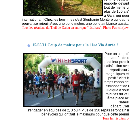
emporté devant 
tout de même un
plus de 150 à s
à Gary, qui pour
international ! Chez les féminines c'est Stéphanie Montéro qui gagne. 
pouvait se réjouir. Avec une belle météo, une belle ambiance aussi... 
Tous les résultats du Trail de Dalou en rubrique "résultats". Photo Patrick (
15/05/11 Coup de maître pour la 1ère Via Auréa !
Pour un coup d'
une année de ré
pied leur premi
satisfaction av
répartis sur
magnifiques et
positif, c'es
temps canon de 3
s'imposant de 
ludique à souh
minutes du vai
3ème place acq
Isabel
départ. L'or
s'engager en équipes de 2, 3 ou 4.Plus de 350 repas seront ains
bénévoles qui ont fait le maximum pour que cette premi
Tous les résultats d