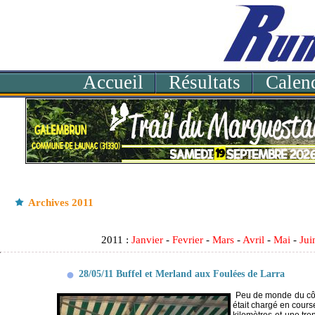
Accueil
Résultats
Calend
Archives 2011
2011 :
Janvier
-
Fevrier
-
Mars
-
Avril
-
Mai
-
Jui
28/05/11 Buffel et Merland aux Foulées de Larra
Peu de monde du côté
était chargé en courses