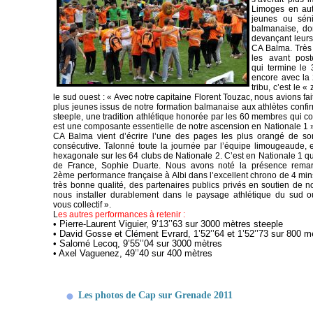
Limoges en au
jeunes ou sén
balmanaise, d
devançant leur
CA Balma.
Très
les
avant post
qui
termine le
encore avec la
tribu, c’est le
le sud ouest : « Avec notre capitaine Florent Touzac, nous avions fa
plus jeunes
issus de notre formation balmanaise aux athlètes confi
steeple, une tradition athlétique honorée par les
60 membres qui co
est une composante essentielle de notre ascension en Nationale 1 »
CA Balma vient d’écrire
l’une des pages les plus orangé de son
consécutive. Talonné toute la journée par l’équipe limougeaude, 
hexagonale sur
les 64 clubs de Nationale 2. C’est en Nationale 1 
de France, Sophie Duarte. Nous avons noté la
présence remar
2ème
performance française à Albi dans l’excellent chrono de 4 mi
très bonne
qualité, des partenaires publics privés en soutien de
nous installer durablement dans le paysage athlétique
du sud ou
vous
collectif ».
L
es autres performances à retenir :
• Pierre‐Laurent Viguier, 9’13’’63 sur 3000 mètres steeple
• David Gosse et Clément Evrard, 1’52’’64 et 1’52’’73 sur 800 m
• Salomé Lecoq, 9’55’’04 sur 3000 mètres
• Axel Vaguenez, 49’’40 sur 400 mètres
Les photos de Cap sur Grenade 2011