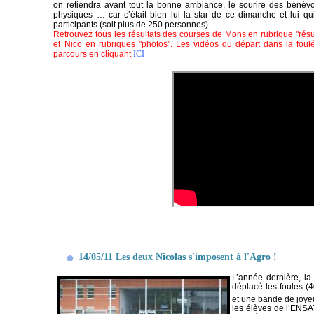
on retiendra avant tout la bonne ambiance, le sourire des bénév
physiques … car c’était bien lui la star de ce dimanche et lui qu
participants (soit plus de 250 personnes).
Retrouvez tous les résultats des courses de Mons en rubrique "résul
et Nico en rubriques "photos". Les vidéos du départ dans la foulée.
parcours en cliquant
ICI
14/05/11 Les deux Nicolas s'imposent à l'Agro !
L’année dernière, la
déplacé les foules (4
et une bande de joye
les élèves de l’ENSAT