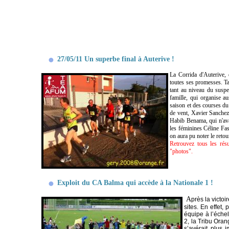
27/05/11 Un superbe final à Auterive !
La Corrida d'Auterive, 
toutes ses promesses. T
tant au niveau du suspe
famille, qui organise a
saison et des courses du
de vent, Xavier Sanchez 
Habib Benama, qui n'avai
les féminines Céline Fa
on aura pu noter le ret
Retrouvez tous les résu
"photos".
Exploit du CA Balma qui accède à la Nationale 1 !
A
près la victoi
sites. En effet,
équipe à l’éche
2, la Tribu Oran
s’avérait plus 