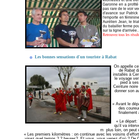
kilomètres et une tre
Garonne en a profité 
pas rare de le voir ve
d'avance sur Patrick
l'emporte en féminine
Aurélien Jean, le tri
du batailler ferme p
sur la ligne d'arrivée..
Retrouvez tous les résult
Les bonnes sensations d'un touriste à Rabat
On appelle cel
de Rabat d
installés à Ce
le voyage ver
pied à ses
Ceinture noir
donner son av
« Avant le dép
des coureur
finalement 
« Le départ:
qu’il va inte
m plus loin, on peut c
« Les premiers kilomètres : on continue avec les voisins d’eff
visez quel temps ? 2 heures? Et vous, vous venez d’où ? De Ca