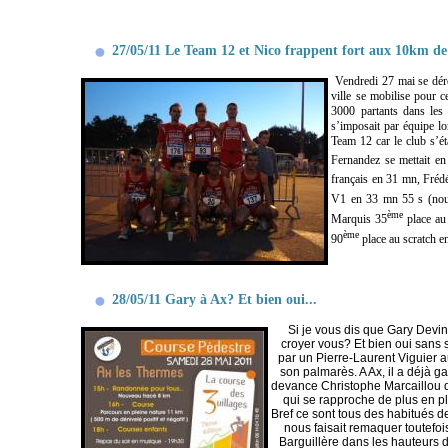
27/05/11 Le Team 12 et Nico frappent fort aux 10km de
Vendredi 27 mai se déro
ville se mobilise pour c
3000 partants dans les 
s’imposait par équipe lo
Team 12 car le club s’é
Fernandez se mettait en é
français en 31 mn, Frédé
V1 en 33 mn 55 s (nouv
ème
Marquis 35
place au
ème
90
place au scratch 
28/05/11 Gary à Ax? Et bien oui...
Si je vous dis que Gary Devin
croyer vous? Et bien oui sans s
par un Pierre-Laurent Viguier a
son palmarès. A Ax, il a déjà g
devance Christophe Marcaillou d'
qui se rapproche de plus en pl
Bref ce sont tous des habitués d
nous faisait remaquer toutefoi
Barguillère dans les hauteurs d