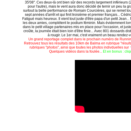
35'08''. Ces deux-là ont bien sûr des records largement inférieurs (2
pour l'autre), mais le vent aura donc décidé de ternir un peu la g
surtout la belle performance de Romain Courcières, qui se remet to
sept années d'arrêt et qui finit troisième et premier français... Cédri
Fatigué mais heureux. Il vient tout juste d'être papa d'un petit Jean.
les deux amies, complètent le podium féminin. Mais évidemment lors 
dans le petit village partenaires mis en place pour l'occasion, et ju
croûte, la journée était bien loin d'être finie... Avec 801 dossards di
à rougir. Le 1er mai, c'est vraiment un beau rendez-
Un grand reportage complet dans le prochain numéro de Running 
Retrouvez tous les résultats des 10km de Balma en rubrique "résult
rubriques "photos", ainsi que toutes les photos indivduelles sur
Quelques vidéos dans la foulée...
Et en bonus : cli