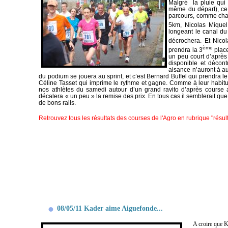
Malgré la pluie qui
même du départ), ce 
parcours, comme chaq
5km, Nicolas Miquel
longeant le canal du
décrochera. Et Nicol
ème
prendra la 3
place
un peu court d’après
disponible et décont
aisance n’auront à a
du podium se jouera au sprint, et c’est Bernard Buffel qui prendra 
Céline Tasset qui imprime le rythme et gagne. Comme à leur habitu
nos athlètes du samedi autour d’un grand ravito d’après course
décalera « un peu » la remise des prix. En tous cas il semblerait que l
de bons rails.
Retrouvez tous les résultats des courses de l'Agro en rubrique "résult
08/05/11 Kader aime Aiguefonde...
A croire que K