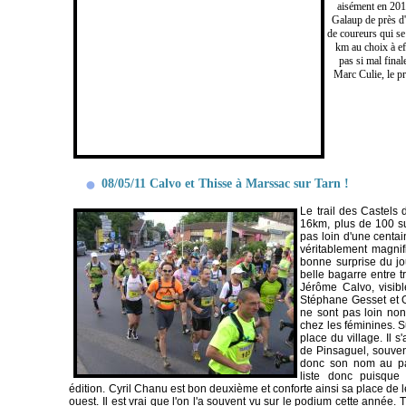
aisément en 201
Galaup de près d'
de coureurs qui se 
km au choix à ef
pas si mal fina
Marc Culie, le pr
08/05/11 Calvo et Thisse à Marssac sur Tarn !
Le trail des Castels 
16km, plus de 100 su
pas loin d'une centai
véritablement magnifi
bonne surprise du jou
belle bagarre entre t
Jérôme Calvo, visibl
Stéphane Gesset et G
ne sont pas loin non
chez les féminines. S
place du village. Il s
de Pinsaguel, souvent
donc son nom au pa
liste donc puisque 
édition. Cyril Chanu est bon deuxième et conforte ainsi sa place de 
ouest. Il est vrai que l'on l'a souvent vu sur le podium cette année. T