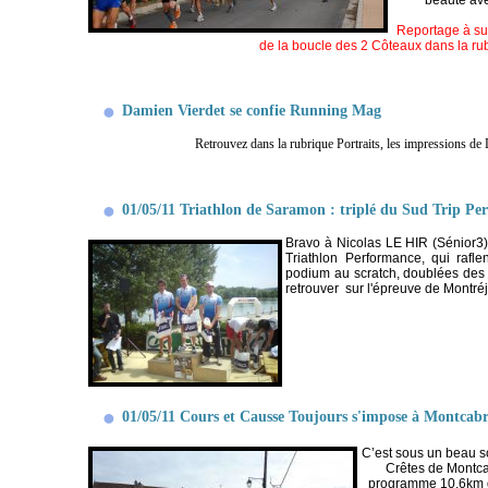
beauté ave
Reportage à sui
de la boucle des 2 Côteaux dans la rubr
Damien Vierdet se confie Running Mag
Retrouvez dans la rubrique Portraits, les impressions de
01/05/11 Triathlon de Saramon : triplé du Sud Trip Per
Bravo à Nicolas LE HIR (Sénior3
Triathlon Performance, qui rafle
podium au scratch, doublées des 3 
retrouver sur l'épreuve de Montréj
01/05/11 Cours et Causse Toujours s'impose à Montcabr
C’est sous un beau so
Crêtes de Montca
programme 10,6km de