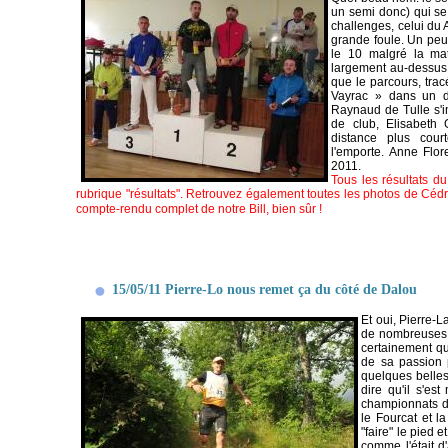
un semi donc) qui se
challenges, celui du 
grande foule. Un peu
le 10 malgré la mati
largement au-dessus d
que le parcours, trac
Vayrac » dans un d
Raynaud de Tulle s'
de club, Elisabeth G
distance plus court
l'emporte. Anne Flor
2011.
Tous les résultats d
rubrique "résultats". Retrouvez également toutes les photos de Cédr
compte-rendu complet de notre Bill, bien sûr !
15/05/11 Pierre-Lo nous remet ça du côté de Dalou
Et oui, Pierre-L
de nombreuses c
certainement qu'
de sa passion 
quelques belles
dire qu'il s'es
championnats d
le Fourcat et l
"faire" le pied e
comme l'était d'