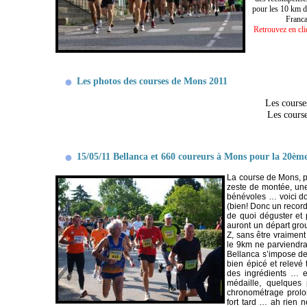
pour les 10 km d
Franca
Retrouvez en cl
Les photos des courses de Mons 2011
Les course
Les cours
15/05/11 Bellanca et 660 coureurs à Mons pour la 20ème
La course de Mons, p
zeste de montée, une
bénévoles … voici do
(bien! Donc un record
de quoi déguster et
auront un départ gro
Z, sans être vraiment
le 9km ne parviendra
Bellanca s’impose d
bien épicé et relevé t
des ingrédients … e
médaille, quelques 
chronométrage prolo
fort tard … ah rien n