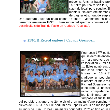
présents. Ainsi la bataille pr
1h05'12'' pour faire son tour,
s'agit du local, pure souche, 
monte sur la dernière marche d
de gagner et surtout de surpr
Une gageure. Avec un beau chono de 1h18'. Evidemment sa dauph
Ferraroni termine en 1h34'. Et bien sûr un bel apéro aux couleurs du t
Les résultats du Trail de Pavie en rubrique "résultats".
21/05/11 Record explosé à Cap sur Grenade...
ème
Pour cette 7
éditi
qui se déroulaient do
… mais pourvu que ç
l’association «Enfile
…. Et les nombreux po
des concurrents. Sur
finissant en 16min
s’adjuger un peu plu
kilomètre et fait le 
Richard Spennato ne 
concurrent à passe
venant compléter ce
les féminines, sur 
s'impose et sur le 1
qui persiste et signe une 2ème victoire en moins d'une semaine.
élèves de l’ENSICA sur le podium des Espoirs venus en masse prép
ème
au mois de Juin. Un beau palmarès pour cette 7
édition et un 