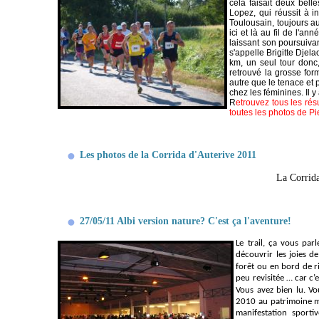
cela faisait deux bell
Lopez, qui réussit à 
Toulousain, toujours a
ici et là au fil de l'a
laissant son poursuivan
s'appelle Brigitte Dje
km, un seul tour donc
retrouvé la grosse for
autre que le tenace et 
chez les féminines. Il y
R
etrouvez tous les rés
toutes les photos de Pi
Les photos de la Corrida d'Auterive 2011
La Corrida
27/05/11 Albi version nature? C'est ça l'aventure!
Le trail, ça vous par
découvrir les joies d
forêt ou en bord de ri
peu revisitée … car c’e
Vous avez bien lu.
Vo
2010 au patrimoine m
manifestation sport