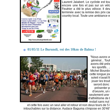
Laurent Jalabert. Le cycliste est to
encore une fois et pas sur un vélo
Feutrier a été le plus véloce. Il d
terminée avec la remise des prix car
country local. Toute une ambiance en
01/05/11 Le Burundi, roi des 10km de Balma !
"Nous avons vo
général... Tou
avons été prése
les sportifs..
Michel Bourdon
cette longue jo
soleil n'avait
jouer les trou
seront donc 
présenter 
d'oeuvre, un 
seulement une v
d'athlétisme de 
restait sans nu
et cette fois avec un seul aller et retour et non deux tours de 
intouchables sur la distance. Audace Baguma s'impose en 30'46''