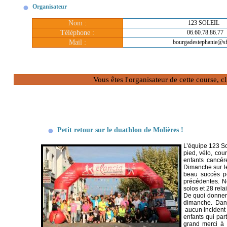
Organisateur
Nom :
123 SOLEIL
Téléphone :
06.60.78.86.77
Mail :
bourgadestephanie@sfr
Vous êtes l'organisateur de cette course, 
Petit retour sur le duathlon de Molières !
L’équipe 123 Sol
pied, vélo, cou
enfants cancér
Dimanche sur le
beau succès po
précédentes. N
solos et 28 rela
De quoi donner 
dimanche. Dans 
aucun incident n
enfants qui par
grand merci à 