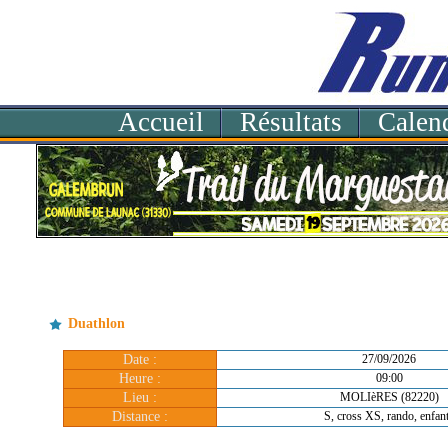
Accueil
Résultats
Calend
Duathlon
Date :
27/09/2026
Heure :
09:00
Lieu :
MOLIèRES (82220)
Distance :
S, cross XS, rando, enfan