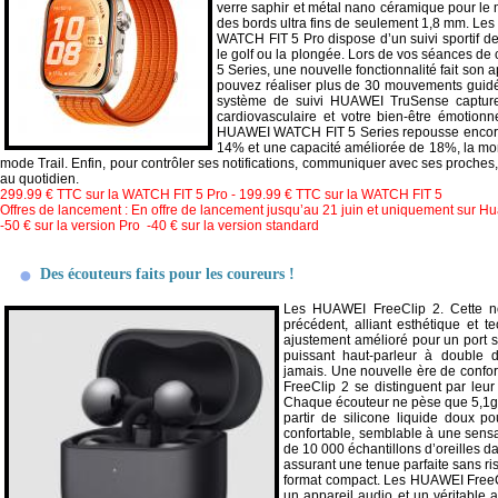
verre saphir et métal nano céramique pour le m
des bords ultra fins de seulement
1,8 mm
. Les
WATCH FIT 5 Pro dispose d’un suivi sportif d
le golf ou la plongée. Lors de vos séances de
5 Series, une nouvelle fonctionnalité fait son 
pouvez réaliser plus de 30 mouvements guidés
système de suivi HUAWEI TruSense capture
cardiovasculaire et votre bien-être émoti
HUAWEI WATCH FIT 5 Series repousse encore le
14% et une capacité améliorée de 18%, la mont
mode Trail. Enfin, pour contrôler ses notifications, communiquer avec ses proches
au quotidien.
299.99 € TTC sur la WATCH FIT 5 Pro - 199.99 € TTC sur la WATCH FIT 5
Offres de lancement : En offre de lancement jusqu’au 21 juin et uniquement sur H
-50 € sur la version Pro
-40 € sur la version standard
Des écouteurs faits pour les coureurs !
Les HUAWEI FreeClip 2. Cette nou
précédent, alliant esthétique et 
ajustement amélioré pour un port s
puissant haut-parleur à double d
jamais.
Une nouvelle ère de confo
FreeClip 2 se distinguent par leur
Chaque écouteur ne pèse que 5,1
partir de silicone liquide doux 
confortable, semblable à une sens
de 10 000 échantillons d’oreilles 
assurant une tenue parfaite sans ri
format compact.
Les HUAWEI FreeCl
un appareil audio et un véritable a