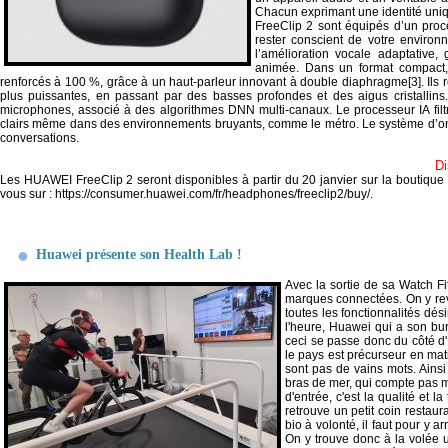
Chacun exprimant une identité uniqu
FreeClip 2 sont équipés d’un proc
rester conscient de votre environn
l’amélioration vocale adaptativ
animée.
Dans un format compact,
renforcés à 100 %, grâce à un haut-parleur innovant à double diaphragme
[3]
. Ils
plus puissantes, en passant par des basses profondes et des aigus cristallin
microphones, associé à des algorithmes DNN multi-canaux. Le processeur IA filtre
clairs même dans des environnements bruyants, comme le métro. Le système d’ondes
conversations.
Di
Les HUAWEI FreeClip 2 seront disponibles à partir du 20 janvier sur la boutique 
vous sur : https://consumer.huawei.com/fr/headphones/freeclip2/buy/.
Huawei présente son Health Lab !
Avec la sortie de sa Watch F
marques connectées. On y rev
toutes les fonctionnalités dés
l'heure, Huawei qui a son bu
ceci se passe donc du côté d
le pays est précurseur en mati
sont pas de vains mots. Ainsi
bras de mer, qui compte pas 
d'entrée, c'est la qualité et 
retrouve un petit coin restaur
bio à volonté, il faut pour y 
On y trouve donc à la volée u