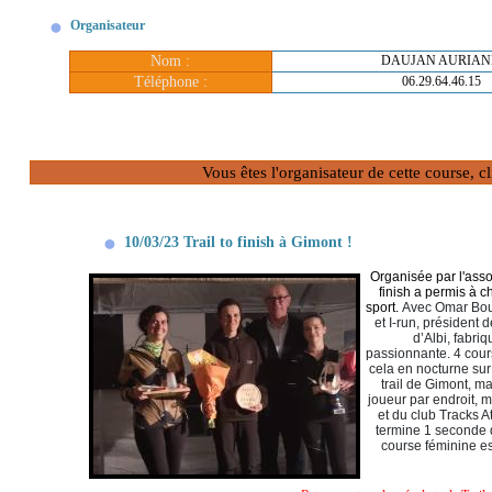
Organisateur
Nom :
DAUJAN AURIAN
Téléphone :
06.29.64.46.15
Vous êtes l'organisateur de cette course, 
10/03/23 Trail to finish à Gimont !
Organisée par l'asso
finish a permis à 
sport.
Avec Omar Bouy
et I-run, président
d’Albi, fabri
passionnante.
4 cour
cela en nocturne sur
trail de Gimont, mai
joueur par endroit, 
et du club Tracks A
termine 1 seconde 
course féminine est