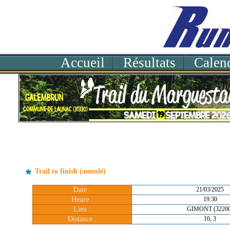
Accueil
Résultats
Calend
Trail to finish (annulé)
Date :
21/03/2025
Heure :
19:30
Lieu :
GIMONT (32200
Distance :
10, 3