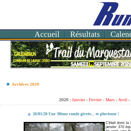
Accueil
Résultats
Calend
Archives 2020
2020 :
Janvier
-
Fevrier
-
Mars
-
Avril
26/01/20 Une 38ème ronde givrée... et pluvieuse !
C'était donc l
janvier. 370 éq