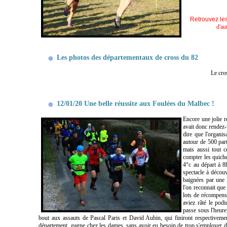
Retrouvez les
d'au
Les photos des départementaux de cross du 82
Le cro
12/01/20 Une belle réussite aux Foulées du Malbec !
Encore une jolie 
avait donc rendez-v
dire que l'organi
autour de 500 part
mais a
ussi tout c
compter les quiches,
4°c au départ à 8
spectacle à décou
baignées par une l
l'on reconnait que
lots de récompense
aviez râté le po
passe sous l'heure
bout aux assauts de Pascal Paris et David Aubin, qui finiront respectivemen
département, gagne chez les dames, sans avoir eu besoin de trop s'employer 