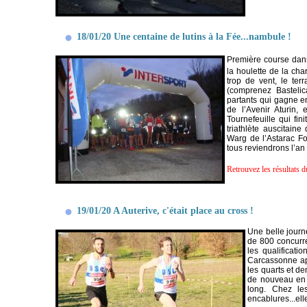
18/01/20 Une centaine de lutins à la Fée...nambule !
Première course dans
la houlette de la cha
trop de vent, le te
(comprenez Basteli
partants qui gagne e
de l’Avenir Aturin,
Tournefeuille qui fi
triathlète auscitai
Warg de l’Astarac F
tous reviendrons l’an
Retrouvez les résultats d
19/01/20 A Auterive, c'était place au cross !
Une belle journ
de 800 concurre
les qualificati
Carcassonne apr
les quarts et d
de nouveau en 
long. Chez le
encablures...ell