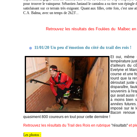
pour trouver le vainqueur. Sébastien Janiaud le cantalou a su tirer son épingle 
satisfaisant sur ce terrain très exigeant. Quant aux filles, cette fois, c'est u
C.A. Balma, avec un temps de 2h23'...
Retrouvez les résultats des Foulées du Malbec en r
11/01/20 Un peu d'émotion du côté du trail des rois !
Et oui, même s
température just
d'ailleurs du c
Evelyne et Marc
course et une fo
lourd que la rem
déroulait juste
disparaître, fau
souvenirs à l'es
qui avait aussi 
à moins bien s
années futures.
imposé sur le 
Bacon renoue a
quasiment 800 coureurs en tout pour cette dernière !
Retrouvez les résultats du Trail des Rois en rubrique
"résultats"
et p
Les photos :