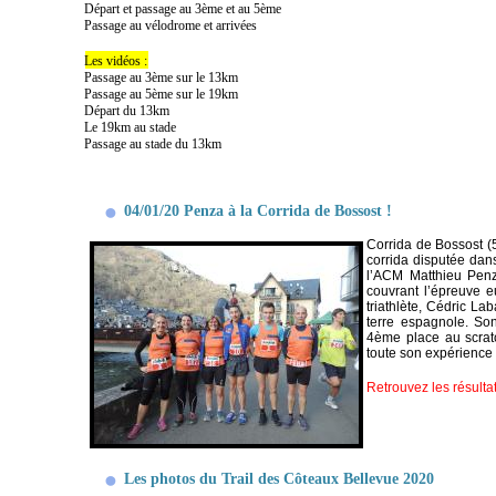
Départ et passage au 3ème et au 5ème
Passage au vélodrome et arrivées
Les vidéos :
Passage au 3ème sur le 13km
Passage au 5ème sur le 19km
Départ du 13km
Le 19km au stade
Passage au stade du 13km
04/01/20 Penza à la Corrida de Bossost !
Corrida de Bossost (5
corrida disputée dan
l’ACM Matthieu Penza
couvrant l’épreuve e
triathlète, Cédric La
terre espagnole. Son
4ème place au scrat
toute son expérience
Retrouvez les résultat
Les photos du Trail des Côteaux Bellevue 2020