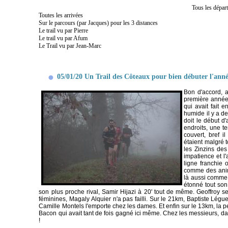
Tous les dépar
Toutes les arrivées
Sur le parcours (par Jacques) pour les 3 distances
Le trail vu par Pierre
Le trail vu par Afum
Le Trail vu par Jean-Marc
05/01/20 Un Trail des Côteaux pour bien débuter l'anné
Bon d'accord, 
première année 
qui avait fait e
humide il y a de
doit le début d
endroits, une t
couvert, bref i
étaient malgré 
les Zinzins des
impatience et l
ligne franchie 
comme des anima
là aussi comme à
étonné tout son
son plus proche rival, Samir Hijazi à 20' tout de même. Geoffroy s
féminines, Magaly Alquier n'a pas failli. Sur le 21km, Baptiste Léguev
Camille Montels l'emporte chez les dames. Et enfin sur le 13km, la 
Bacon qui avait tant de fois gagné ici même. Chez les messieurs, d
!