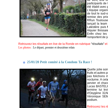
de vent, une fr
participants de
été établi avec
L'équipe organi
de tout le sud-
remise des prix
RRun Toulouse,
lançait la team
Latestère puis 
Alquier finissai
Enfin chez les
l'emportent de j
Retrouvez les résultats en live de la Ronde en rubrique
"résultats"
et
Les photos
:
Le départ, premier et deuxième relais
25/01/20 Petit comité à la Condom Ta Race !
Quelle jolie so
fruits et autres
pas folichons m
nocturne. A cel
janvier et cha
Lucas BASTELIC
termine lui tro
d'Oxygène 32Al
Véronique SEME
podium.
Retrouvez les r