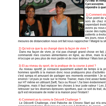
l’UTMB et rempo
Carcassonne. E
répondre à que
1) Comment vis-
D'un point de 
sors de chez mo
cependant évolu
avons pu nous e
cause des ruptur
patients a évolu
les jours, nous 
mesures de distanciation nous ont fait nous rapprocher ! Malgré la si
2) Qu’est-ce que tu as changé dans ta façon de vivre ?
Dans ma façon de vivre, je n'ai pas changé grand chose en fait, 
commandé mes courses alimentaires en ligne, au drive, mais là auss
m'occupe un peu plus de mon jardin et de mon intérieur ! Mais bon je 
3) Et au niveau du sport, de la pratique de la course à pied ?
Au niveau sportif, je consacre quasiment autant de temps à la pra
hommes sportifs à la maison donc nous pratiquons plus d'activités 
c'est sympa et amusant de partager ses moments ensemble ! Je s
environ ! et puis je roule sur le Home Trainer, mais c'est assez fastid
sur HT même en utilisant Zwift, Tacx ou Rouvi ! J'ai bien évidemmen
j'imagine, mais il faut replacer les choses à leur juste valeur ! L
retrouver sur les diverses épreuves sportives, que ce soit du trail, d
qu'il est nécessaire de rester à la maison pour l'instant !
4) Comment as-tu connu le Déconfi Challenge ?
Le Déconfi Challenge, c'est Patoche de Chrono Start qui m'a envoy