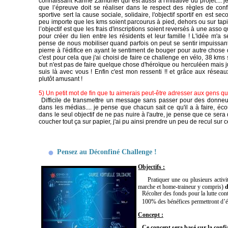
connaissant
Karine Zamuner qui est aussi à l'initiative du projet.... 
que l’épreuve doit se réaliser dans le respect des règles de conf
sportive sert la cause sociale, solidaire, l'objectif sportif en est se
peu importe que les kms soient parcourus à pied, dehors ou sur tapis
l’objectif est que les frais d'inscriptions soient reversés à une ass
pour créer du lien entre les résidents et leur famille ! L'idée m'a s
pense de nous mobiliser quand parfois on peut se sentir impuissant 
pierre à l'édifice en ayant le sentiment de bouger pour autre chose
c'est pour cela que j'ai choisi de faire ce challenge en vélo, 38 kms
but n'est pas de faire quelque chose d'héroïque ou herculéen mais just
suis là avec vous ! Enfin c'est mon ressenti !! et grâce aux réseau
plutôt amusant !
5) Un petit mot de fin que tu aimerais peut-être adresser aux gens qui 
Difficile de transmettre un message sans passer pour des donneur
dans les médias.... je pense que chacun sait ce qu'il a à faire, éc
dans le seul objectif de ne pas nuire à l'autre, je pense que ce ser
coucher tout ça sur papier, j'ai pu ainsi prendre un peu de recul sur c
Pensez au Déconfiné Challenge !
Objectifs :
•
Pratiquer une ou plusieurs activi
marche et home-traineur y compris)
d
•
Récolter des fonds pour la lutte con
•
100% des bénéfices permettront d’
Concept :
•
Ce concept sera basé sur la confi