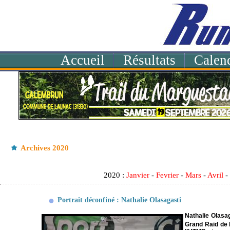
Accueil
Résultats
Calend
Archives 2020
2020 :
Janvier
-
Fevrier
-
Mars
-
Avril
Portrait déconfiné : Nathalie Olasagasti
Nathalie Olasag
Grand Raid de 