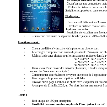
•
Ceci n’est pas une compétition mais 
•
Réaliser la distance choisie sans 
disciplines proposées en toute consci
Challenges :
•
Choix entre 8 défis soit les 3 parco
•
Réaliser la distance choisie sans
physiques proposées.
•
Possibilité de visualiser son évoluti
•
Cumuler un maximum de diplômes finisher jusqu’au 20/07/2020 i
Fonctionnement :
•
Choisir un défi et s’y inscrire via la plateforme chrono-start.
•
Télécharger et imprimer son dossard (possibilité d’envoyer une ph
•
Réaliser la distance choisie pour les inscriptions réalisées dans la p
du 20/04/2020 au 20/05/2020 au plus
du 21/05/2020 au 20/06/2020 au plus 
du 21/06/2020 au 20/07/2020 au plus 
•
Dans le cas d’une mixité des activités physiques, il faudra indique
en marche -5kms en course à pied).
•
Communiquer son résultat en envoyant une photo de l’application u
•
Télécharger et imprimer son diplôme de finisher.
•
Envoyer sur la page Facebook sa photo avec le diplôme du finisher
•
A compter du 21 juillet 2020, un Tee-shirt finisher sera envoyé à to
Tarifs :
•
Tarif unique de 15€ par inscription
•
Possibilité de verser un don en plus de l’inscription à un défi